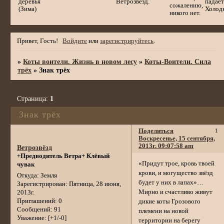
деревья
Ветрозвёзд.
падает
сожалению,
(Зима)
Холод
никого нет.
Привет, Гость!
Войдите
или
зарегистрируйтесь
.
»
Коты воители. Жизнь в новом лесу
»
Коты-Воители. Сила
трёх
»
Знак трёх
Страница:
1
Знак трёх
Поделиться
1
Воскресенье, 15 сентября,
2013г. 09:07:58 am
Ветрозвёзд
+Предводитель Ветра+ Клёвый
«Придут трое, кровь твоей
чувак
крови, и могущество звёзд
Откуда:
Земля
будет у них в лапах»…
Зарегистрирован
: Пятница, 28 июня,
Мирно и счастливо живут
2013г.
Приглашений:
0
дикие коты Грозового
Сообщений:
91
племени на новой
Уважение:
[+1/-0]
территории на берегу