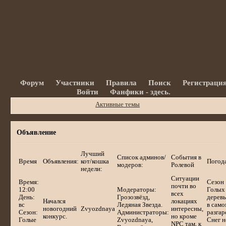
Форум
Участники
Правила
Поиск
Регистраци
Войти
Фанфики - здесь.
Активные темы
Объявление
Лучший
Список админов/
События в
Время
Объявления:
кот/кошка
Погод
модеров:
Ролевой
недели:
Ситуации
Время:
Сезон
почти во
12:00
Модераторы:
Голых
всех
День:
Грозозвёзд,
деревь
Начался
локациях
вс
Ледяная Звезда.
в само
новогодний
Zvyozdnaya
интересны,
Сезон:
Администраторы:
разгар
конкурс.
но кроме
Голые
Zvyozdnaya,
Снег н
NPC там, к